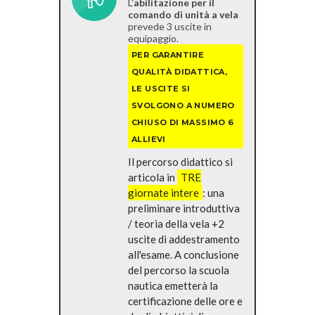
L'
abilitazione per il
comando di unità a vela
prevede 3 uscite in
equipaggio.
PER GARANTIRE
QUALITÀ DIDATTICA,
LE USCITE SI
SVOLGONO A NUMERO
CHIUSO
DI MASSIMO 6
ALLIEVI
Il percorso didattico si
articola in
TRE
giornate intere
: una
preliminare introduttiva
/ teoria della vela +2
uscite di addestramento
all'esame. A conclusione
del percorso la scuola
nautica emetterà la
certificazione delle ore e