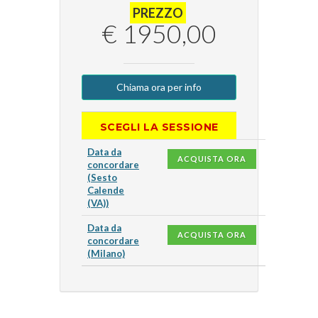
PREZZO
€ 1950,00
Chiama ora per info
SCEGLI LA SESSIONE
Data da
ACQUISTA ORA
concordare
(Sesto
Calende
(VA))
Data da
ACQUISTA ORA
concordare
(Milano)