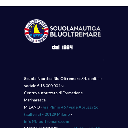
Scuola Nautica Blu Oltremare
Srl, capitale
sociale € 18.000,00 i. v.
Centro autorizzato di Formazione
Marinaresca
MILANO -
via Plinio 46 / viale Abruzzi 16
(galleria) - 20129 Milano
-
info@bluoltremare.com