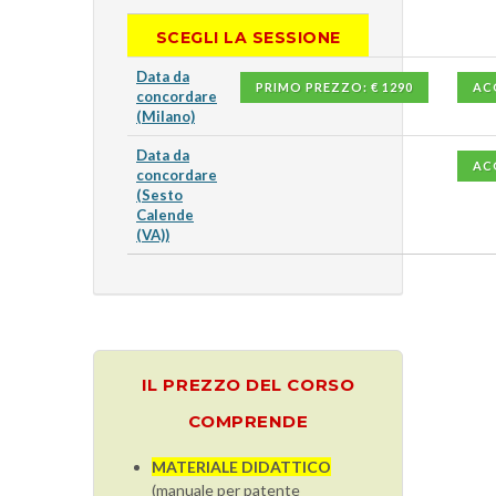
SCEGLI LA SESSIONE
Data da
PRIMO PREZZO: € 1290
AC
concordare
(Milano)
Data da
AC
concordare
(Sesto
Calende
(VA))
IL PREZZO DEL CORSO
COMPRENDE
MATERIALE DIDATTICO
(manuale per patente