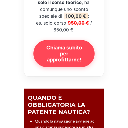
solo il corso teorico
, hai
comunque uno sconto
speciale di
100,00 €
:
es. solo corso
950,00 €
/
850,00 €.
Chiama subito
per
approfittarne!
QUANDO È
OBBLIGATORIA LA
PATENTE NAUTICA?
Quando la navigazione avviene ad
una distanza superiore a
6 miglia