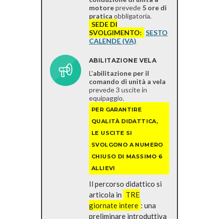
motore
prevede
5 ore di
pratica
obbligatoria.
SEDE DI
SVOLGIMENTO:
SESTO
CALENDE (VA)
ABILITAZIONE VELA
L'
abilitazione per il
comando di unità a vela
prevede 3 uscite in
equipaggio.
PER GARANTIRE
QUALITÀ DIDATTICA,
LE USCITE SI
SVOLGONO A NUMERO
CHIUSO
DI MASSIMO 6
ALLIEVI
Il percorso didattico si
articola in
TRE
giornate intere
: una
preliminare introduttiva