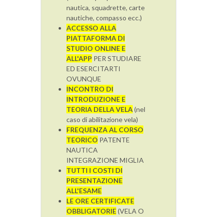
nautica, squadrette, carte
nautiche, compasso ecc.)
ACCESSO ALLA
PIATTAFORMA DI
STUDIO ONLINE E
ALL'APP
PER STUDIARE
ED ESERCITARTI
OVUNQUE
INCONTRO DI
INTRODUZIONE E
TEORIA DELLA VELA
(nel
caso di abilitazione vela)
FREQUENZA AL CORSO
TEORICO
PATENTE
NAUTICA
INTEGRAZIONE MIGLIA
TUTTI I COSTI DI
PRESENTAZIONE
ALL'ESAME
LE ORE CERTIFICATE
OBBLIGATORIE
(VELA O