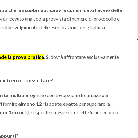
opo che la scuola nautica avrà comunicato l'avvio delle
vrà ricevuto una copia provvista di numero di protocollo e
allo svolgimento delle esercitazioni per gli allievi.
de la prova pratica
. Si dovrà affrontare esclusivamente
uanti errori posso fare?
osta multipla
, ognuno con tre opzioni di cui una sola
i fornire
almeno 12 risposte esatte
per superare la
imo 3 errori
(le risposte omesse o corrette in un secondo
appunti?