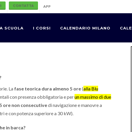
I
CONTATTA
APP
A SCUOLA
I CORSI
CALENDARIO MILANO
CALE
?
orie. La
fase teorica dura almeno 5 ore
(
alla Blu
rontali con presenza obbligatoria e per
un massimo di due
 5 ore non consecutive
di navigazione e manovre a
tri e con potenza superiore a 30 kW).
che in barca?