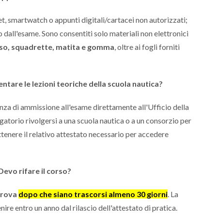
, smartwatch o appunti digitali/cartacei non autorizzati;
 dall'esame. Sono consentiti solo materiali non elettronici
so, squadrette, matita e gomma
, oltre ai fogli forniti
tare le lezioni teoriche della scuola nautica?
tanza di ammissione all'esame direttamente all'Ufficio della
atorio rivolgersi a una scuola nautica o a un consorzio per
tenere il relativo attestato necessario per accedere
evo rifare il corso?
prova
d
opo che siano trascorsi almeno 30 gio
rni
. La
ire entro un anno dal rilascio dell'attestato di pratica.