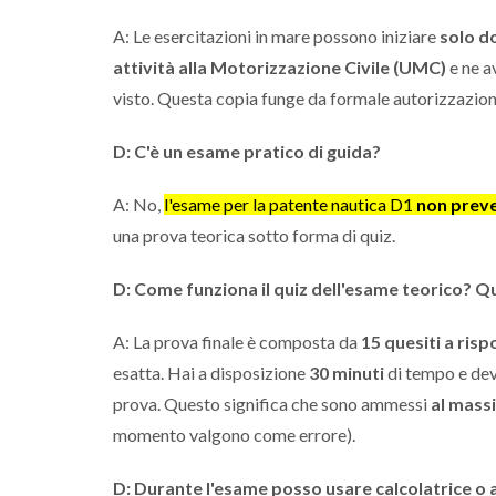
A: Le esercitazioni in mare possono iniziare
solo d
attività alla Motorizzazione Civile (UMC)
e ne a
visto. Questa copia funge da formale autorizzazione 
D: C'è un esame pratico di guida?
A: No,
l'esame per la patente nautica D1
non preve
una prova teorica sotto forma di quiz.
D: Come funziona il quiz dell'esame teorico? Q
A: La prova finale è composta da
15 quesiti a risp
esatta. Hai a disposizione
30 minuti
di tempo e dev
prova. Questo significa che sono ammessi
al mass
momento valgono come errore).
D: Durante l'esame posso usare calcolatrice o 