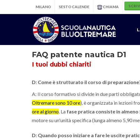
SCRIV
MILANO
SESTO CALENDE
CHIAMA
L
FAQ patente nautica D1
I tuoi dubbi chiariti
D: Come è strutturato il corso di preparazione
A: Il corso formativo si divide in due parti obbligat
Oltremare sono 10 ore
), è organizzata in lezioni f
ore al giorno
. La
fase pratica consiste in almeno
motore su un'unità specifica (lunga almeno 5,90 me
D: Quando posso iniziare a fare le uscite prati