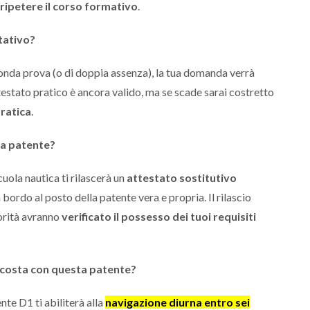
i ripetere il corso formativo
.
tativo?
onda prova (o di doppia assenza), la tua domanda verrà
attestato pratico è ancora valido, ma se scade sarai costretto
pratica
.
 la patente?
ola nautica ti rilascerà un
attestato sostitutivo
bordo al posto della patente vera e propria. Il rilascio
torità avranno
verificato il possesso dei tuoi requisiti
la costa con questa patente?
te D1 ti abiliterà alla
navigazione diurna entro sei