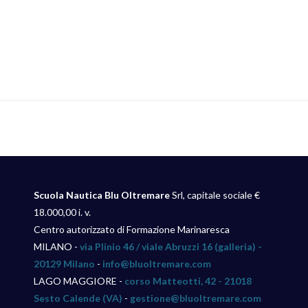
Scuola Nautica Blu Oltremare
Srl, capitale sociale €
18.000,00 i. v.
Centro autorizzato di Formazione Marinaresca
MILANO -
via Plinio 46 / viale Abruzzi 16 (galleria) -
20129 Milano
-
info@bluoltremare.com
LAGO MAGGIORE -
corso Matteotti, 42 - 21018
Sesto Calende (VA)
-
gestione@bluoltremare.com