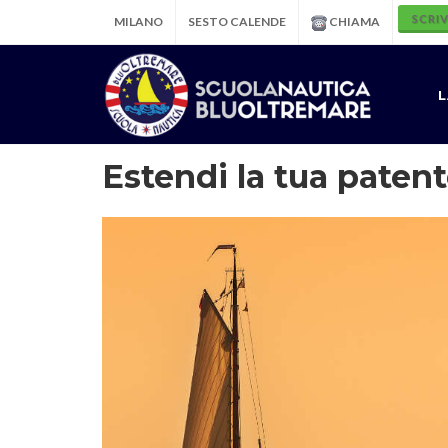
SCRIV
MILANO
SESTO CALENDE
CHIAMA
L
Estendi la tua paten