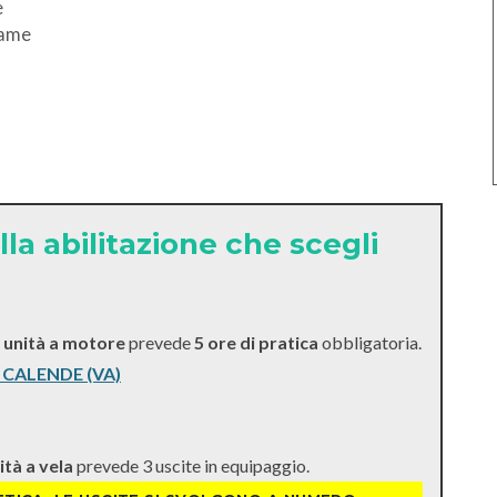
e
same
la abilitazione che scegli
i unità a motore
prevede
5 ore di pratica
obbligatoria.
 CALENDE (VA)
ità a vela
prevede 3 uscite in equipaggio.