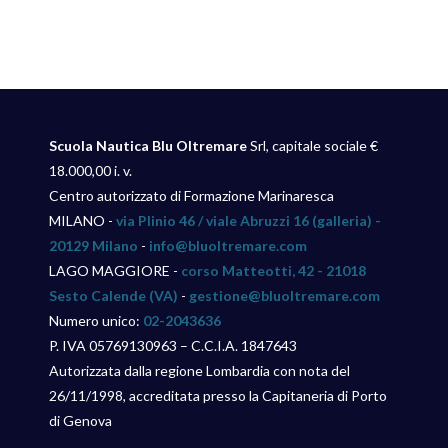
Scuola Nautica Blu Oltremare
Srl, capitale sociale €
18.000,00 i. v.
Centro autorizzato di Formazione Marinaresca
MILANO -
via Plinio 46 / viale Abruzzi 16 (galleria) -
20129 Milano
-
info@bluoltremare.com
LAGO MAGGIORE -
corso Matteotti, 42 - 21018
Sesto Calende (VA)
-
gestione@bluoltremare.com
Numero unico:
02-2043636
P. IVA 05769130963 – C.C.I.A. 1847643
Autorizzata dalla regione Lombardia con nota del
26/11/1998, accreditata presso la Capitaneria di Porto
di Genova