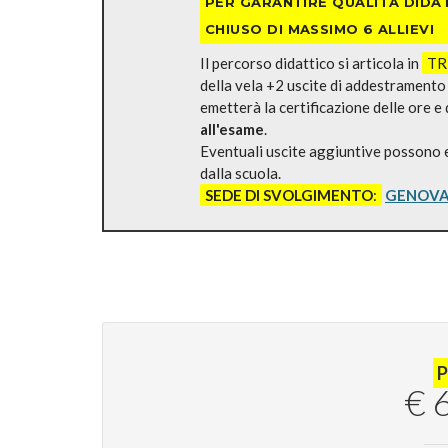
PER GARANTIRE QUALITÀ DIDAT
CHIUSO
DI MASSIMO 6 ALLIEVI
Il percorso didattico si articola in
TRE
della vela +2 uscite di addestramento 
emetterà la certificazione delle ore e
all'esame
.
Eventuali uscite aggiuntive possono 
dalla scuola.
SEDE DI SVOLGIMENTO
:
GENOVA
€ 