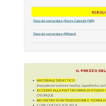
SCEGLI
Data da concordare (Sesto Calende (VA))
Data da concordare (Milano)
IL PREZZO DE
MATERIALE DIDATTICO
(manuale per patente nautica, squadrette, cart
ACCESSO ALLA PIATTAFORMA DI STUDIO O
OVUNQUE
INCONTRO DI INTRODUZIONE E TEORIA D
5 ORE CERTIFICATE VELA