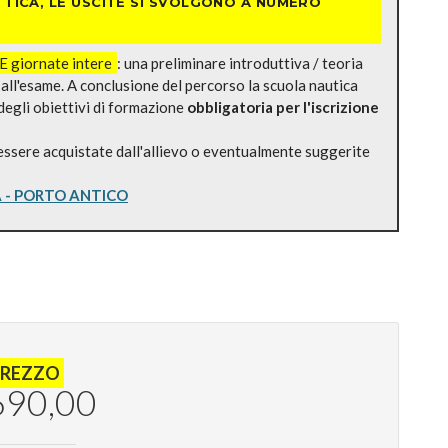
TICA, LE USCITE SI SVOLGONO A NUMERO
 giornate intere
: una preliminare introduttiva / teoria
all'esame. A conclusione del percorso la scuola nautica
 degli obiettivi di formazione
obbligatoria per l'iscrizione
essere acquistate dall'allievo o eventualmente suggerite
 - PORTO ANTICO
PREZZO
690,00