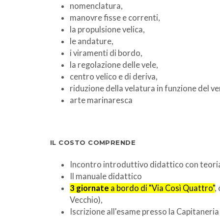
nomenclatura,
manovre fisse e correnti,
la propulsione velica,
le andature,
i viramenti di bordo,
la regolazione delle vele,
centro velico e di deriva,
riduzione della velatura in funzione del ve
arte marinaresca
IL COSTO COMPRENDE
Incontro introduttivo didattico con teoria
Il manuale didattico
3
giornate
a b
ordo di "Via Così Quattro"
,
Vecchio),
Iscrizione all'esame presso la Capitaneria