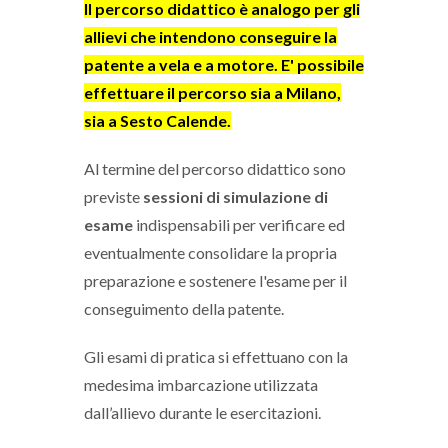
Il percorso didattico è
analogo per gli
allievi che intendono conseguire la
patente a vela e a motore. E' possibile
effettuare il percorso sia a Milano,
sia a Sesto Calende.
Al termine del percorso didattico sono
previste
sessioni di simulazione di
esame
indispensabili per verificare ed
eventualmente consolidare la propria
preparazione e sostenere l'esame per il
conseguimento della patente.
Gli esami di pratica si effettuano con la
medesima imbarcazione utilizzata
dall’allievo durante le esercitazioni.