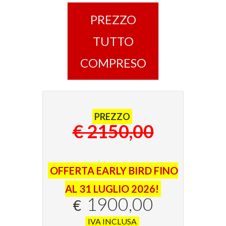
PREZZO
TUTTO
COMPRESO
PREZZO
€ 2150,00
OFFERTA EARLY BIRD FINO
AL 31 LUGLIO 2026!
1900,00
€
IVA INCLUSA