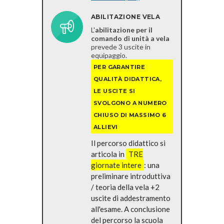
ABILITAZIONE VELA
L'
abilitazione per il
comando di unità a vela
prevede 3 uscite in
equipaggio.
PER GARANTIRE
QUALITÀ DIDATTICA,
LE USCITE SI
SVOLGONO A NUMERO
CHIUSO
DI MASSIMO 6
ALLIEVI
Il percorso didattico si
articola in
TRE
giornate intere
: una
preliminare introduttiva
/ teoria della vela +2
uscite di addestramento
all'esame. A conclusione
del percorso la scuola