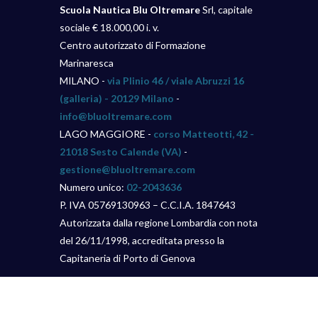
Scuola Nautica Blu Oltremare
Srl, capitale
sociale € 18.000,00 i. v.
Centro autorizzato di Formazione
Marinaresca
MILANO -
via Plinio 46 / viale Abruzzi 16
(galleria) - 20129 Milano
-
info@bluoltremare.com
LAGO MAGGIORE -
corso Matteotti, 42 -
21018 Sesto Calende (VA)
-
gestione@bluoltremare.com
Numero unico:
02-2043636
P. IVA 05769130963 – C.C.I.A. 1847643
Autorizzata dalla regione Lombardia con nota
del 26/11/1998, accreditata presso la
Capitaneria di Porto di Genova