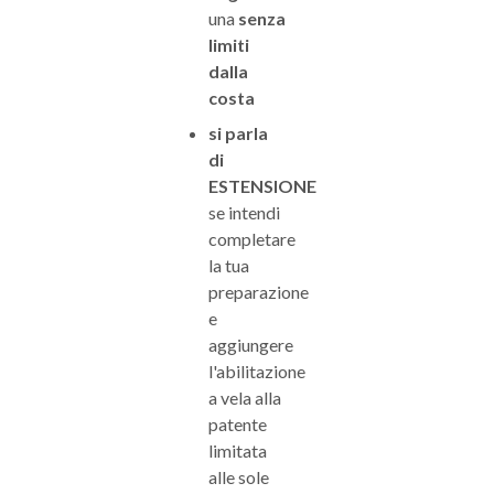
una
senza
limiti
dalla
costa
si parla
di
ESTENSIONE
se intendi
completare
la tua
preparazione
e
aggiungere
l'abilitazione
a vela alla
patente
limitata
alle sole