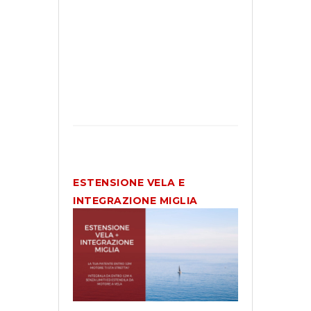
limiti
PROSSIMA SESSIONE: SEDE DI SESTO CALENDE (V
PROFONDISCI
ESTENSIONE VELA E
INTEGRAZIONE MIGLIA