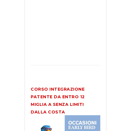
che
oltre
le
12
miglia.
PROFONDISCI
CORSO INTEGRAZIONE
PATENTE DA ENTRO 12
MIGLIA A SENZA LIMITI
DALLA COSTA