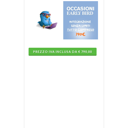
PREZZO IVA INCLUSA DA € 790,00
Integra
la
tua
patente
da
entro
12M
a
senza