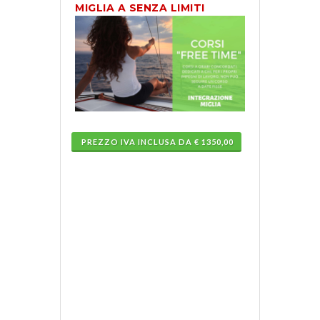
MIGLIA A SENZA LIMITI
PREZZO IVA INCLUSA DA € 1350,00
Vuoi
estendere
la
tua
patente
e
navigare
a