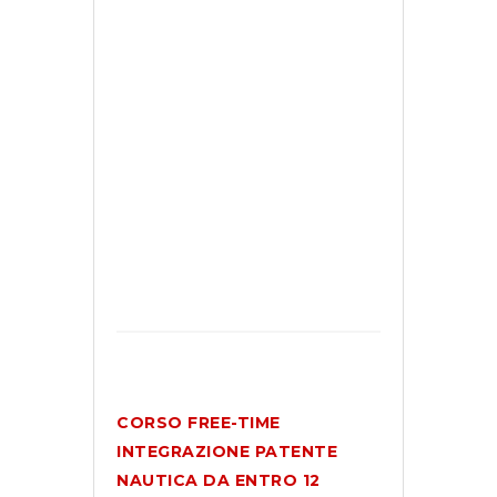
limiti
ed
estendila
da
motore
a
vela
PROFONDISCI
CORSO FREE-TIME
INTEGRAZIONE PATENTE
NAUTICA DA ENTRO 12