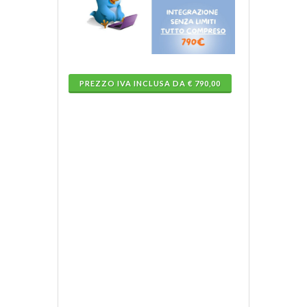
PREZZO IVA INCLUSA DA € 790,00
Sogni
la
vela
d'altura?
Trasforma
la
tua
patente
entro
12
miglia